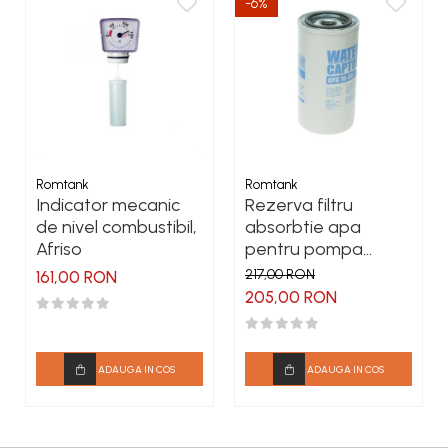
controller wireless + 12 etichete .
-6%
Se pot suplimenta contra
cost cu seturi de 10 sau 50 bucati.
Integrare software
– acces B.SMART (web și mobil),
cu funcționalități avansate activate prin FEM
Romtank
Romtank
Indicator mecanic
Rezerva filtru
de nivel combustibil,
absorbtie apa
Afriso
pentru pompa
motorina CFD 70-30
217,00 RON
161,00 RON
205,00 RON
ADAUGA IN COS
ADAUGA IN COS