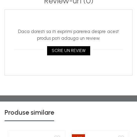
Review-uri
(0)
Alimentare electrică:
100–240V (universală)
Integrare software:
B.SMART (web & mobile app)
Kit IdentiTank inclus:
Pistol de alimentare A120 cu cititor RFID integrat
Daca doresti sa iti exprimi parerea despre acest
Controller wireless pentru comunicare cu
produs poti adauga un review.
platforma B.SMART
12 taguri RFID standard (rezistente la intemperii;
SCRIE UN REVIEW
extensibile cu kituri suplimentare)
Alimentare pistol RFID:
baterie de lungă durată, cu
avertizare nivel scăzut
Funcții de siguranță:
oprire automată la pierderea
semnalului RFID, blocare împotriva utilizării
neautorizate
MCBOX B.SMART 100/240V IdentiTank-
Componentele
120
cu FEM și 12 etichete RFID
Produse similare
Unitate MCBOX B.SMART 100/240V IdentiTank-120
– modul de control electronic
Kit IdentiTank RFID
– pistol A120 cu cititor RFID +