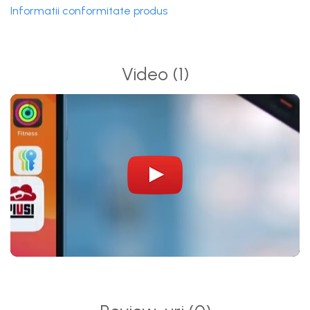
deja instalate.
Informatii conformitate produs
Funcționalități și beneficii cheie
Autorizare RFID:
combustibilul poate fi distribuit doar
către rezervoare echipate cu tag valid.
Video
(1)
Oprire automată:
fluxul se întrerupe imediat la
pierderea semnalului RFID.
Trasabilitate completă:
fiecare alimentare este
înregistrată și accesibilă 24/7 în B.SMART (cu FEM
activ).
Integrare simplă:
conectare directă cu platforma
B.SMART, fără software suplimentar.
Conectivitate wireless:
comunicare cu controllerul
RFID prin antenă externă.
Durabilitate:
carcasă robustă, potrivită pentru utilizare
industrială.
Date tehnice:
Debit compatibil:
până la 120 l/min (în funcție de
pompa externă conectată)