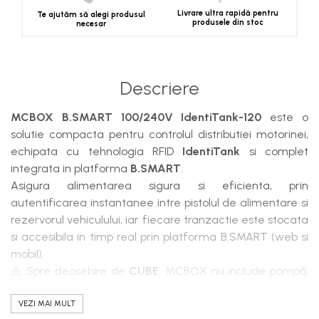
Livrare ultra rapidă pentru
Te ajutăm să alegi produsul
produsele din stoc
necesar
Descriere
MCBOX B.SMART 100/240V IdentiTank-120
este o
solutie compacta pentru controlul distributiei motorinei,
echipata cu tehnologia RFID
IdentiTank
si complet
integrata in platforma
B.SMART
.
Asigura alimentarea sigura si eficienta, prin
autentificarea instantanee intre pistolul de alimentare si
rezervorul vehiculului, iar fiecare tranzactie este stocata
si accesibila in timp real prin platforma B.SMART (web si
mobil).
⚠️ Spre deosebire de
CUBE
, MCBOX nu include pompă,
contor sau furtun de alimentare. Acesta se montează
pe o instalație existentă și controlează echipamentele
VEZI MAI MULT