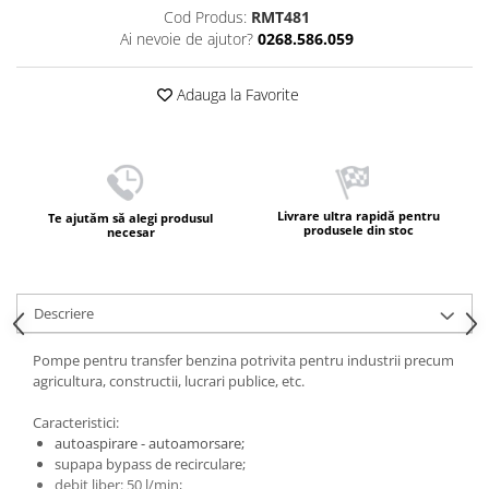
Cod Produs:
RMT481
Ai nevoie de ajutor?
0268.586.059
Adauga la Favorite
Livrare ultra rapidă pentru
Te ajutăm să alegi produsul
produsele din stoc
necesar
Descriere
Pompe pentru transfer benzina potrivita pentru industrii precum
agricultura, constructii, lucrari publice, etc.
Caracteristici:
autoaspirare - autoamorsare;
supapa bypass de recirculare;
debit liber: 50 l/min;