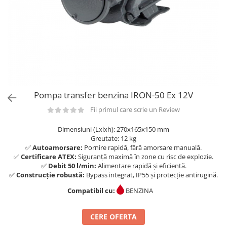
din plastic
Rezervoare stationare supraterane
din tabla
Rezervoare stationare subterane
Rezervoare fertilizanti
Pompa transfer benzina IRON-50 Ex 12V
Fii primul care scrie un Review
Dimensiuni (Lxlxh): 270x165x150 mm
Greutate: 12 kg
✅
Autoamorsare:
Pornire rapidă, fără amorsare manuală.
✅
Certificare ATEX:
Siguranță maximă în zone cu risc de explozie.
✅
Debit 50 l/min:
Alimentare rapidă și eficientă.
✅
Construcție robustă:
Bypass integrat, IP55 și protecție antirugină.
Compatibil cu:
BENZINA
CERE OFERTA