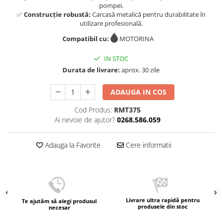
pompei.
✅
Construcție robustă:
Carcasă metalică pentru durabilitate în
utilizare profesională.
Compatibil cu:
MOTORINA
IN STOC
Durata de livrare:
aprox. 30 zile
ADAUGA IN COS
Cod Produs:
RMT375
Ai nevoie de ajutor?
0268.586.059
Adauga la Favorite
Cere informatii
Livrare ultra rapidă pentru
Te ajutăm să alegi produsul
produsele din stoc
necesar