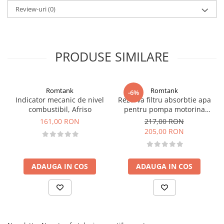
Review-uri
(0)
PRODUSE SIMILARE
Romtank
Romtank
-6%
Indicator mecanic de nivel
Rezerva filtru absorbtie apa
combustibil, Afriso
pentru pompa motorina
CFD 70-30
161,00 RON
217,00 RON
205,00 RON
ADAUGA IN COS
ADAUGA IN COS