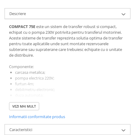
Descriere
COMPACT 75E
este un sistem de transfer robust si compact,
echipat cu o pompa 230V potrivita pentru transferul motorinei.
Aceste sisteme de transfer reprezinta solutia optima de transfer
pentru toate aplicatiile unde sunt montate rezervoarele
subterane sau supraterane care trebuiesc echipate cu o unitate
de distribuire.
Componente:
carcasa metalica;
pompa electrica 220V;
furtun 4m;
debitmetru electronic;
duza automata;
suport pistol cu comutator automat pentru pornirea si
VEZI MAI MULT
oprirea pompei.
Informatii conformitate produs
Specificatii:
debit: 70 l/min;
Caracteristici
acuratete: ±0.5 %.