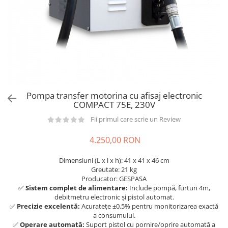
din plastic
Rezervoare stationare supraterane
din tabla
Rezervoare stationare subterane
Rezervoare fertilizanti
Pompa transfer motorina cu afisaj electronic
COMPACT 75E, 230V
Fii primul care scrie un Review
4.250,00 RON
Dimensiuni (L x l x h): 41 x 41 x 46 cm
Greutate: 21 kg
Producator: GESPASA
✅
Sistem complet de alimentare:
Include pompă, furtun 4m,
debitmetru electronic și pistol automat.
✅
Precizie excelentă:
Acuratețe ±0.5% pentru monitorizarea exactă
a consumului.
✅
Operare automată:
Suport pistol cu pornire/oprire automată a