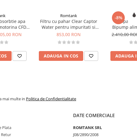
ank
Romtank
Ro
-8%
absorbtie apa
Filtru cu pahar Clear Captor
Pompa tran
motorina CFD
Water pentru impuritati si
Bipump alim
30
absorbtie apa din motorina
85
05,00 RON
853,00 RON
2.410,00 R
COS
ADAUGA IN COS
ADAUGA I
la mai multe in
Politica de Confidentialitate
DATE COMERCIALE
 Plata
ROMTANK SRL
e Retur
J08/2890/2008