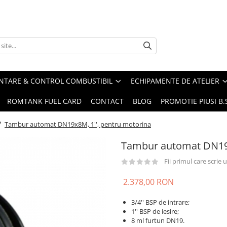
ENTARE & CONTROL COMBUSTIBIL
ECHIPAMENTE DE ATELIER
ROMTANK FUEL CARD
CONTACT
BLOG
PROMOTIE PIUSI B
/
Tambur automat DN19x8M, 1'', pentru motorina
Tambur automat DN19x
Fii primul care scrie
2.378,00 RON
3/4'' BSP de intrare;
1'' BSP de iesire;
8 ml furtun DN19.