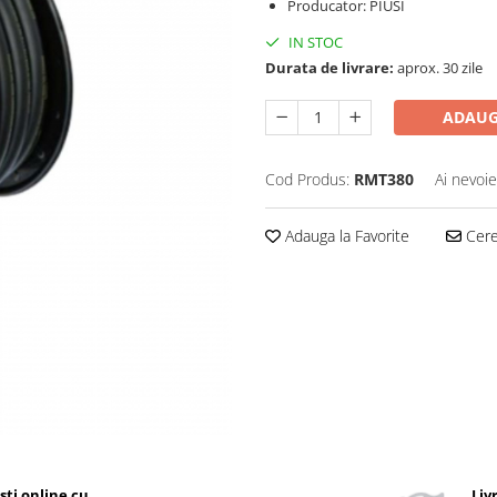
Producator: PIUSI
IN STOC
Durata de livrare:
aprox. 30 zile
ADAUG
Cod Produs:
RMT380
Ai nevoie
Adauga la Favorite
Cere 
ști online cu
Liv