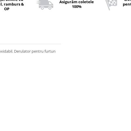
Asigurăm coletele
l, ramburs &
pent
100%
OP
xidabil. Derulator pentru furtun