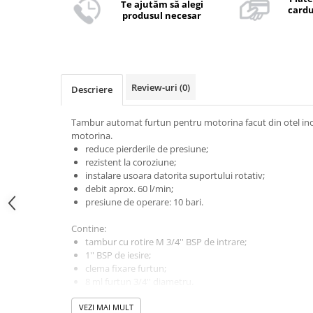
Te ajutăm să alegi
cardu
produsul necesar
Review-uri
(0)
Descriere
Tambur automat furtun pentru motorina facut din otel ino
motorina.
reduce pierderile de presiune;
rezistent la coroziune;
instalare usoara datorita suportului rotativ;
debit aprox. 60 l/min;
presiune de operare: 10 bari.
Contine:
tambur cu rotire M 3/4'' BSP de intrare;
1'' BSP de iesire;
clema fixare furtun;
8 ml furtun 3/4'' diametru.
Greutate: 19 kg.
VEZI MAI MULT