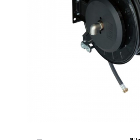
din plastic
Rezervoare stationare supraterane
din tabla
Rezervoare stationare subterane
Rezervoare fertilizanti
Distribuie
pe
Facebook
Plăte