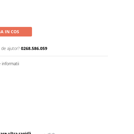
A IN COS
 de ajutor?
0268.586.059
informatii
rare ultra rapidă