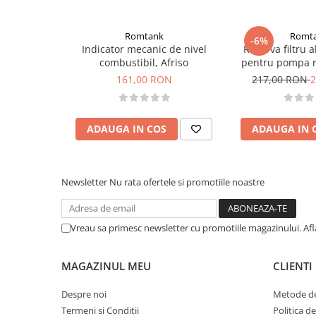
Romtank
Romt
-6%
Indicator mecanic de nivel
Rezerva filtru 
combustibil, Afriso
pentru pompa 
70-
161,00 RON
217,00 RON
2
ADAUGA IN COS
ADAUGA IN 
Newsletter
Nu rata ofertele si promotiile noastre
Vreau sa primesc newsletter cu promotiile magazinului. Af
MAGAZINUL MEU
CLIENTI
Despre noi
Metode de
Termeni si Conditii
Politica d