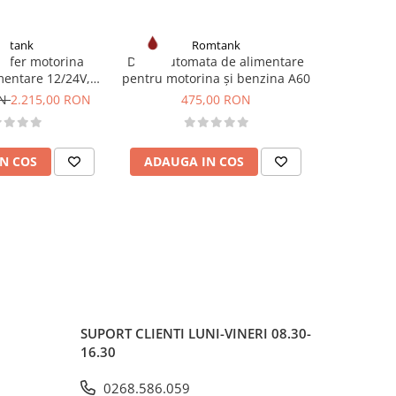
mtank
Romtank
-8%
sfer motorina
Duza automata de alimentare
Pompa e
entare 12/24V,
pentru motorina și benzina A60
motorina 
l/min
ON
2.215,00 RON
475,00 RON
1.495,0
N COS
ADAUGA IN COS
ADAUG
SUPORT CLIENTI
LUNI-VINERI 08.30-
16.30
0268.586.059