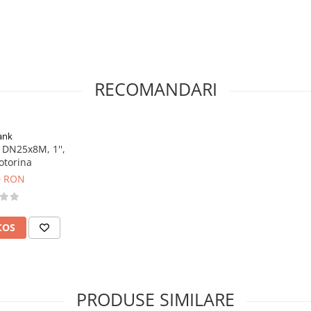
RECOMANDARI
ank
DN25x8M, 1'',
otorina
0 RON
COS
PRODUSE SIMILARE