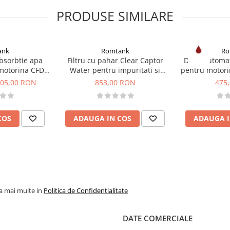
PRODUSE SIMILARE
ank
Romtank
Ro
absorbtie apa
Filtru cu pahar Clear Captor
Duza automat
motorina CFD
Water pentru impuritati si
pentru motori
30
absorbtie apa din motorina
05,00 RON
853,00 RON
475
COS
ADAUGA IN COS
ADAUGA I
la mai multe in
Politica de Confidentialitate
DATE COMERCIALE