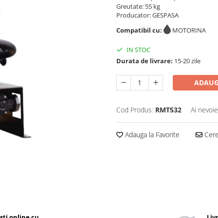
Greutate: 55 kg
Producator: GESPASA
Compatibil cu:
MOTORINA
IN STOC
Durata de livrare:
15-20 zile
ADAUG
Cod Produs:
RMT532
Ai nevoie
Adauga la Favorite
Cere 
ști online cu
Liv