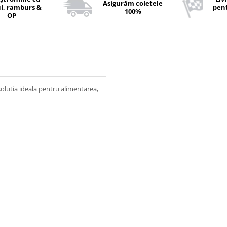
Asigurăm coletele
l, ramburs &
pent
100%
OP
solutia ideala pentru alimentarea,