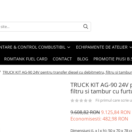
ENTARE & CONTROL COMBUSTIBIL
ECHIPAMENTE DE ATELIER
ROMTANK FUEL CARD
CONTACT
BLOG
PROMOTIE PIUSI B
/
TRUCK KIT AG-90 24V pentru transfer diesel cu debitmetru, filtru si tambur
TRUCK KIT AG-90 24V p
filtru si tambur cu fur
Fii primul care scrie
9.608,82 RON
9.125,84 RON
Economisesti:
482,98
RON
Dimensiuni (L x l x h): 50 x 70 x 78 