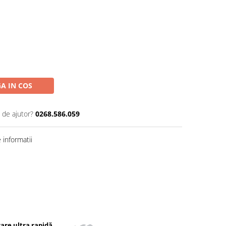
A IN COS
 de ajutor?
0268.586.059
informatii
rare ultra rapidă