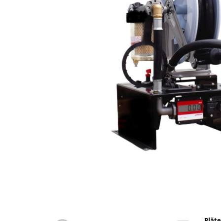
din plastic
Rezervoare stationare supraterane
din tabla
Rezervoare stationare subterane
Rezervoare fertilizanti
Distribuie
pe
Facebook
Plăte