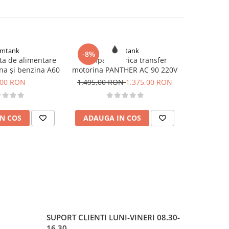
mtank
Romtank
-8%
-8%
a de alimentare
Pompa electrica transfer
Pompa t
na și benzina A60
motorina PANTHER AC 90 220V
Bipump a
,00 RON
1.495,00 RON
1.375,00 RON
2.410,0
N COS
ADAUGA IN COS
ADAUG
SUPORT CLIENTI
LUNI-VINERI 08.30-
16.30