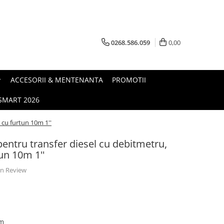
0268.586.059
0,00
ACCESORII & MENTENANTA
PROMOTII
.SMART 2026
 cu furtun 10m 1''
entru transfer diesel cu debitmetru,
tun 10m 1''
 un Review
cm